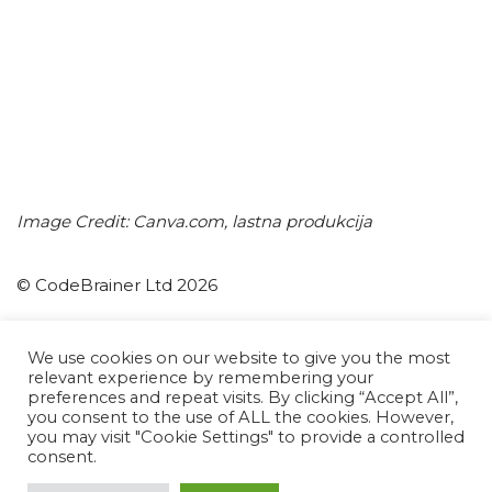
Image Credit: Canva.com, lastna produkcija
© CodeBrainer Ltd 2026
CodeBrainer d.o.o.
We use cookies on our website to give you the most
relevant experience by remembering your
Ljubljana
preferences and repeat visits. By clicking “Accept All”,
Slovenia
you consent to the use of ALL the cookies. However,
you may visit "Cookie Settings" to provide a controlled
info(at)codebrainer.com
consent.
Datenschutz-Bestimmungen