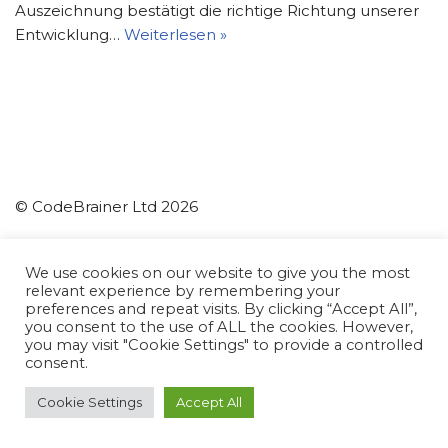
Auszeichnung bestätigt die richtige Richtung unserer
Entwicklung…
Weiterlesen »
© CodeBrainer Ltd 2026
CodeBrainer d.o.o.
We use cookies on our website to give you the most
relevant experience by remembering your
Ljubljana
preferences and repeat visits. By clicking “Accept All”,
Slovenia
you consent to the use of ALL the cookies. However,
you may visit "Cookie Settings" to provide a controlled
info(at)codebrainer.com
consent.
Datenschutz-Bestimmungen
Cookie Settings
Accept All
Neve
| Präsentiert von
WordPress