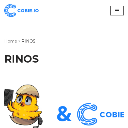
Skoči
na
vsebino
Home
»
RINOS
RINOS